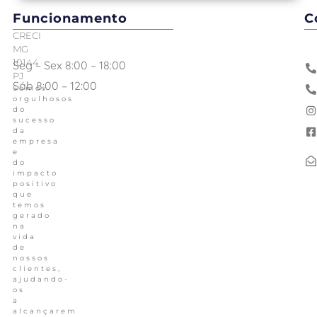
Funcionamento
C
CRECI
MG
10144
Seg – Sex 8:00 – 18:00
PJ
Sáb 8:00 – 12:00
Somos
orgulhosos
do
sucesso
da
empresa
e
do
impacto
positivo
que
temos
gerado
na
vida
de
nossos
clientes,
ajudando-
os
a
alcançarem