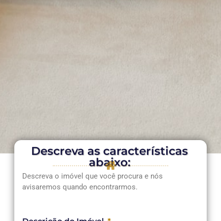
Descreva as características
abaixo:
Descreva o imóvel que você procura e nós
Encontre seu
avisaremos quando encontrarmos.
novo lar