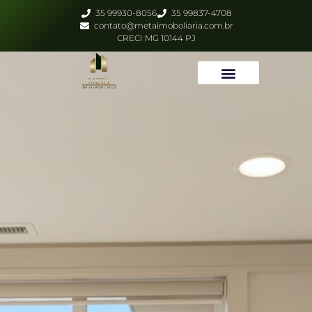
35 99930-8056
35 99837-4708
contato@metaimoboliaria.com.br
CRECI MG 10144 PJ