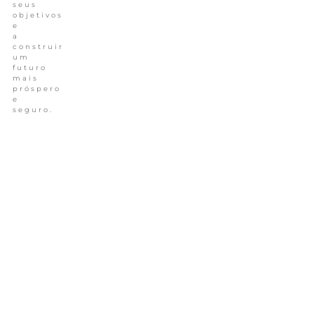
seus
objetivos
e
a
construir
um
futuro
mais
próspero
e
seguro.