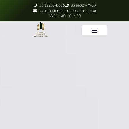
35 99930-8056
35 99837-4708
contato@metaimoboliaria.com.br
CRECI MG 10144 PJ