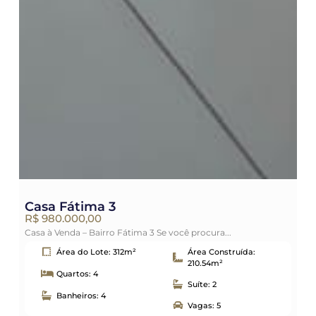
Casa Fátima 3
C
R$ 980.000,00
R$
Casa à Venda – Bairro Fátima 3 Se você procura...
Cas
Área do Lote: 312m²
Área Construída:
210.54m²
Quartos: 4
Suíte: 2
Banheiros: 4
Vagas: 5