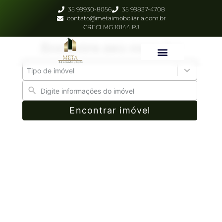
35 99930-8056
35 99837-4708
contato@metaimoboliaria.com.br
CRECI MG 10144 PJ
Encontre seu novo lar
13
results
available.
Encontrar imóvel