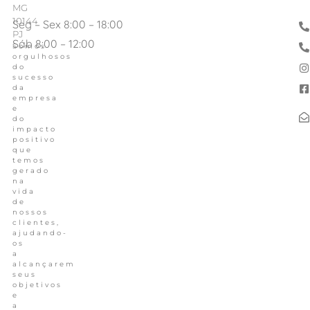
MG
10144
Seg – Sex 8:00 – 18:00
PJ
Sáb 8:00 – 12:00
Somos
orgulhosos
do
sucesso
da
empresa
e
do
impacto
positivo
que
temos
gerado
na
vida
de
nossos
clientes,
ajudando-
os
a
alcançarem
seus
objetivos
e
a