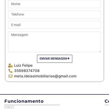
ENVIAR MENSAGEM
Luiz Felipe
35998374708
meta.ideiasimobiliarias@gmail.com
Funcionamento
C
CRECI