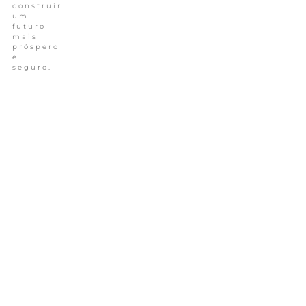
construir
um
futuro
mais
próspero
e
seguro.