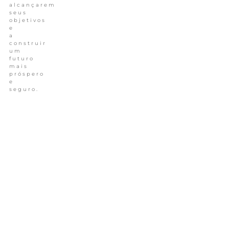
alcançarem
seus
objetivos
e
a
construir
um
futuro
mais
próspero
e
seguro.