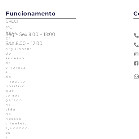
Funcionamento
C
CRECI
MG
10144
Seg – Sex 8:00 – 18:00
PJ
Sáb 8:00 – 12:00
Somos
orgulhosos
do
sucesso
da
empresa
e
do
impacto
positivo
que
temos
gerado
na
vida
de
nossos
clientes,
ajudando-
os
a