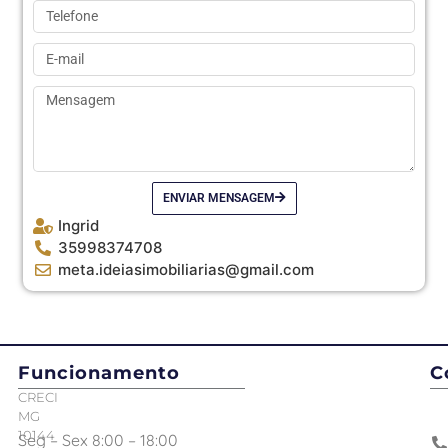
ENVIAR MENSAGEM
Ingrid
35998374708
meta.ideiasimobiliarias@gmail.com
Funcionamento
C
CRECI
MG
10144
Seg – Sex 8:00 – 18:00