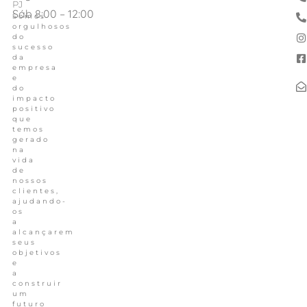
PJ
Sáb 8:00 – 12:00
Somos
orgulhosos
do
sucesso
da
empresa
e
do
impacto
positivo
que
temos
gerado
na
vida
de
nossos
clientes,
ajudando-
os
a
alcançarem
seus
objetivos
e
a
construir
um
futuro