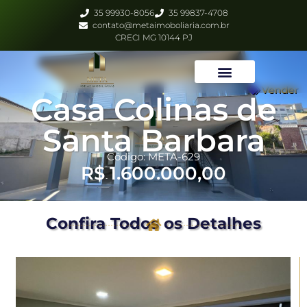
35 99930-8056
35 99837-4708
contato@metaimoboliaria.com.br
CRECI MG 10144 PJ
Vender
Casa Colinas de
Santa Barbara
Código: META-629
R$ 1.600.000,00
Confira Todos os Detalhes