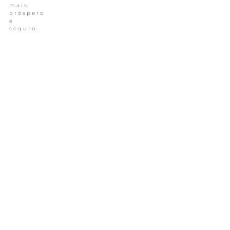
mais
próspero
e
seguro.