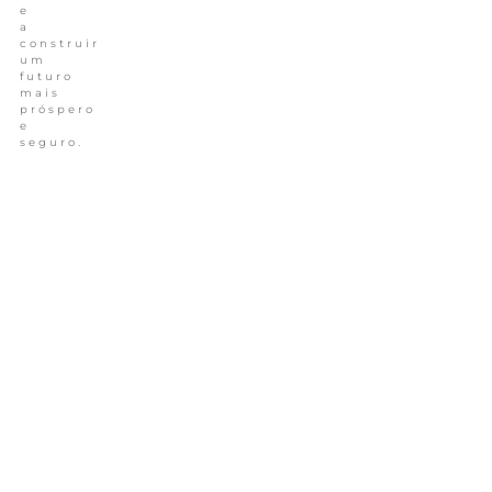
e
a
construir
um
futuro
mais
próspero
e
seguro.