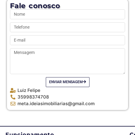
Fale conosco
ENVIAR MENSAGEM
Luiz Felipe
35998374708
meta.ideiasimobiliarias@gmail.com
Funcionamento
C