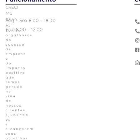
CRECI
MG
10144
Seg – Sex 8:00 – 18:00
PJ
Sáb 8:00 – 12:00
Somos
orgulhosos
do
sucesso
da
empresa
e
do
impacto
positivo
que
temos
gerado
na
vida
de
nossos
clientes,
ajudando-
os
a
alcançarem
seus
objetivos