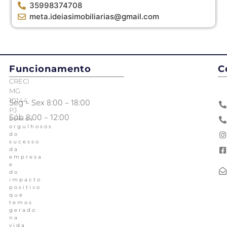
35998374708
meta.ideiasimobiliarias@gmail.com
Funcionamento
C
CRECI
MG
10144
Seg – Sex 8:00 – 18:00
PJ
Sáb 8:00 – 12:00
Somos
orgulhosos
do
sucesso
da
empresa
e
do
impacto
positivo
que
temos
gerado
na
vida