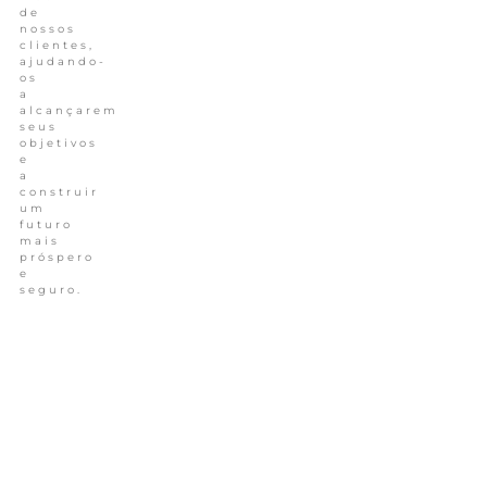
de
nossos
clientes,
ajudando-
os
a
alcançarem
seus
objetivos
e
a
construir
um
futuro
mais
próspero
e
seguro.