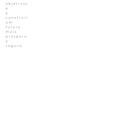
objetivos
e
a
construir
um
futuro
mais
próspero
e
seguro.