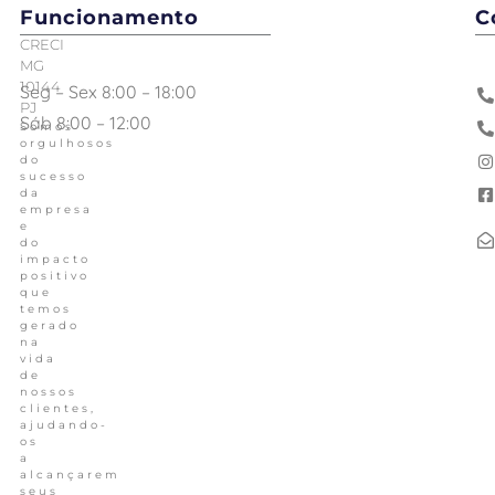
Funcionamento
C
CRECI
MG
10144
Seg – Sex 8:00 – 18:00
PJ
Sáb 8:00 – 12:00
Somos
orgulhosos
do
sucesso
da
empresa
e
do
impacto
positivo
que
temos
gerado
na
vida
de
nossos
clientes,
ajudando-
os
a
alcançarem
seus