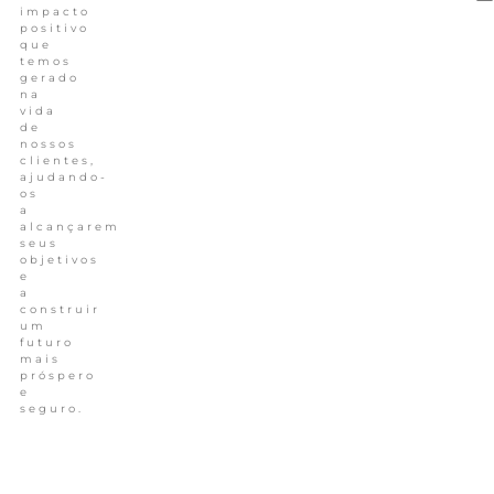
impacto
positivo
que
temos
gerado
na
vida
de
nossos
clientes,
ajudando-
os
a
alcançarem
seus
objetivos
e
a
construir
um
futuro
mais
próspero
e
seguro.