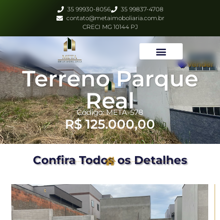
35 99930-8056
35 99837-4708
contato@metaimoboliaria.com.br
CRECI MG 10144 PJ
Vender
Terreno Parque
Real
Código: META-578
R$ 125.000,00
Confira Todos os Detalhes