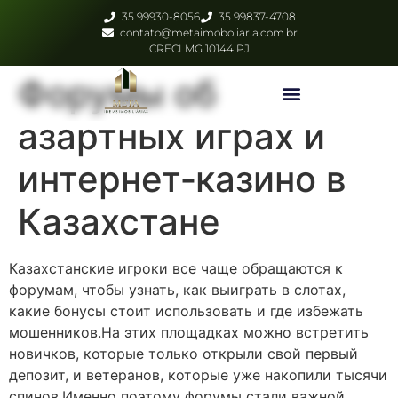
35 99930-8056
35 99837-4708
contato@metaimoboliaria.com.br
CRECI MG 10144 PJ
Форумы об
азартных играх и
интернет‑казино в
Казахстане
Казахстанские игроки все чаще обращаются к
форумам, чтобы узнать, как выиграть в слотах,
какие бонусы стоит использовать и где избежать
мошенников.На этих площадках можно встретить
новичков, которые только открыли свой первый
депозит, и ветеранов, которые уже накопили тысячи
спинов.Именно поэтому форумы стали важной