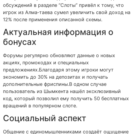
обсуждений в разделе “Слоты” привёл к тому, что
игрок из Алма‑таева сумел увеличить свой доход на
12% после применения описанной схемы.
Актуальная информация о
бонусах
Форумы регулярно обновляют данные о новых
акциях, промокодах и специальных
предложениях.Благодаря этому игроки могут
экономить до 30% на депозитах и получать
дополнительные фриспины.В одном случае
пользователь из Шымкента нашёл эксклюзивный
код, который позволил ему получить 50 бесплатных
вращений в популярном слоте.
Социальный аспект
Общение с единомышленниками создаёт ощущение