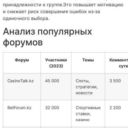
принадлежности к группе.Это повышает мотивацию
и снижает риск совершения ошибок из‑за
одиночного выбора.
Анализ популярных
форумов
Форум
Участники
Темы
Коммент
(2023)
сут
CasinoTalk.kz
45 000
Слоты,
3 500
стратегии,
новости
BetForum.kz
32 000
Спортивные
2 200
ставки,
казино