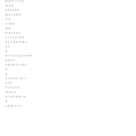
positivo
que
temos
gerado
na
vida
de
nossos
clientes,
ajudando-
os
a
alcançarem
seus
objetivos
e
a
construir
um
futuro
mais
próspero
e
seguro.